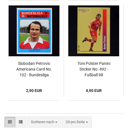
Slobodan Petrovic
Toni Polster Panini
Americana Card No.
Sticker No. 492 -
102 - Bundesliga
Fußball 98
Nationalelf 1978
2,90 EUR
4,90 EUR
Sortieren nach
pro Seite
Sortieren nach
24 pro Seite