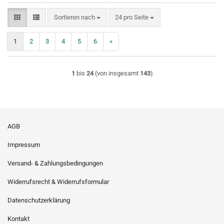
Sortieren nach
pro Seite
Sortieren nach
24 pro Seite
1
2
3
4
5
6
»
1
bis
24
(von insgesamt
143
)
AGB
Impressum
Versand- & Zahlungsbedingungen
Widerrufsrecht & Widerrufsformular
Datenschutzerklärung
Kontakt