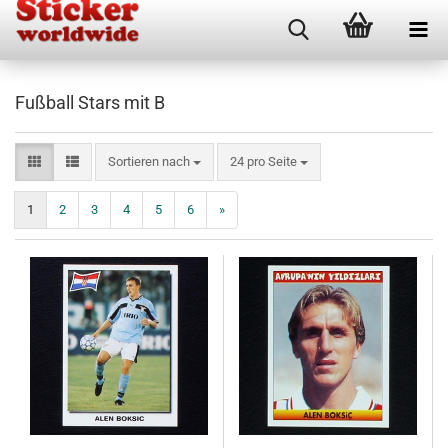
Fußball Stars mit B
Sortieren nach
pro Seite
Sortieren nach
24 pro Seite
1
2
3
4
5
6
»