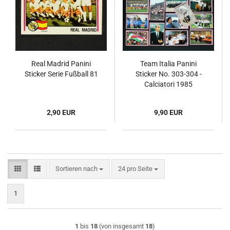
Real Madrid Panini
Team Italia Panini
Sticker Serie Fußball 81
Sticker No. 303-304 -
Calciatori 1985
2,90 EUR
9,90 EUR
Sortieren nach
pro Seite
Sortieren nach
24 pro Seite
1
1
bis
18
(von insgesamt
18
)