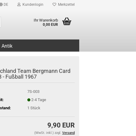
DE
Kundenlogin
Merkzettel
Suche...
Ihr Warenkorb
0,00 EUR
Antik
chland Team Bergmann Card
3 - Fußball 1967
7S-003
it:
2-4 Tage
stand:
1
Stück
9,90 EUR
(MwSt. inkl.) zzgl.
Versand