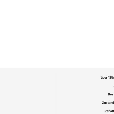
über "St
Bes
Zustand
Rabatt