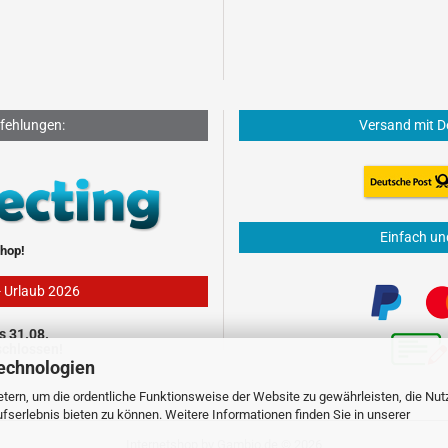
fehlungen:
Versand mit D
Einfach un
hop!
- Urlaub 2026
s 31.08.
schlossen!
echnologien
tern, um die ordentliche Funktionsweise der Website zu gewährleisten, die Nu
serlebnis bieten zu können. Weitere Informationen finden Sie in unserer
Internetshop
by Gambio.de © 2026