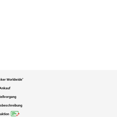
icker Worldwide"
Ankauf
tellvorgang
sbeschreibung
aktion