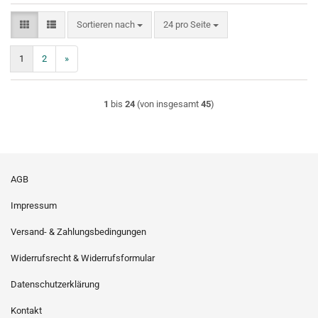
Sortieren nach
pro Seite
Sortieren nach
24 pro Seite
1
2
»
1
bis
24
(von insgesamt
45
)
AGB
Impressum
Versand- & Zahlungsbedingungen
Widerrufsrecht & Widerrufsformular
Datenschutzerklärung
Kontakt