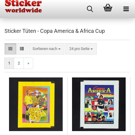
Sticker Tüten - Copa America & Africa Cup
Sortieren nach
pro Seite
Sortieren nach
24 pro Seite
1
2
»