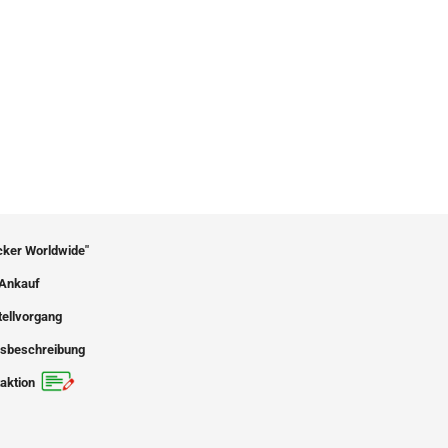
icker Worldwide"
Ankauf
tellvorgang
sbeschreibung
aktion