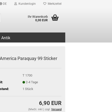
DE
Kundenlogin
Merkzettel
Suche...
Ihr Warenkorb
0,00 EUR
Antik
America Paraquay 99 Sticker
T 1700
it:
2-4 Tage
stand:
1
Stück
6,90 EUR
(MwSt. inkl.) zzgl.
Versand