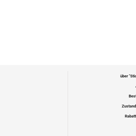
über "St
Bes
Zustand
Rabatt