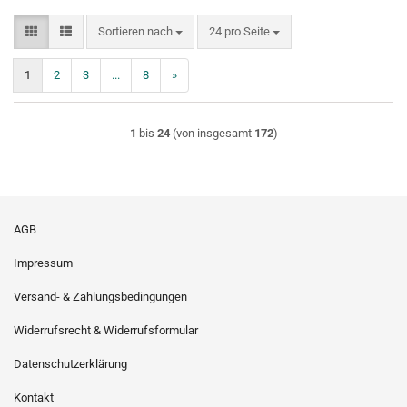
Sortieren nach
pro Seite
Sortieren nach
24 pro Seite
1
2
3
...
8
»
1
bis
24
(von insgesamt
172
)
AGB
Impressum
Versand- & Zahlungsbedingungen
Widerrufsrecht & Widerrufsformular
Datenschutzerklärung
Kontakt