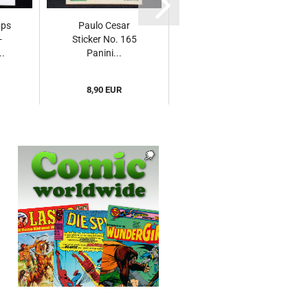
pps
Paulo Cesar
Francisco Sa
-
Sticker No. 165
Sticker No. 322
.
Panini...
Panini...
8,90 EUR
9,90 EUR