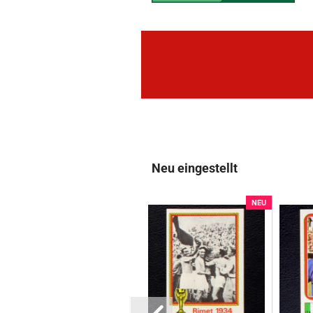
Neu eingestellt
U
NEU
NEU