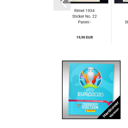
Euro 2012 Panini
Rimet 1934
Sticker Album
Sticker No. 22
komplett...
Panini -
S
München...
189,90 EUR
19,90 EUR