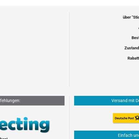
über "St
Bes
Zustand
Rabatt
fehlungen:
Versand mit D
Einfach un