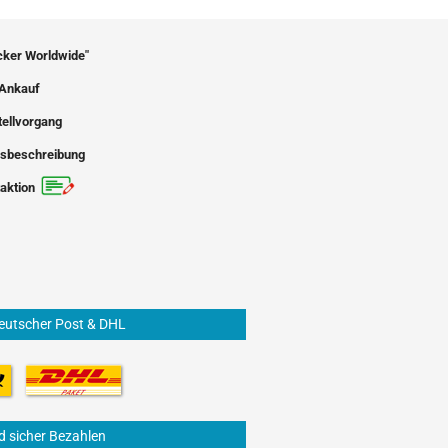
icker Worldwide"
Ankauf
tellvorgang
sbeschreibung
aktion
eutscher Post & DHL
d sicher Bezahlen