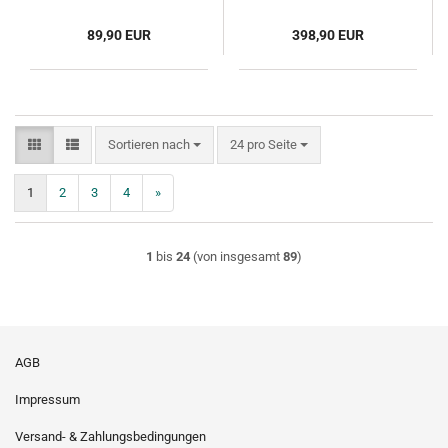
89,90 EUR
398,90 EUR
Sortieren nach
pro Seite
Sortieren nach
24 pro Seite
1
2
3
4
»
1
bis
24
(von insgesamt
89
)
AGB
Impressum
Versand- & Zahlungsbedingungen