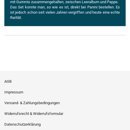
mit Gummis zusammengehalten, zwischen Leeralbum und Pappe.
Das Set konnte man, so wie es ist, direkt bei Panini bestellen. Es
ist jedoch schon seit vielen Jahren vergriffen und heute eine echte
Rarität.
AGB
Impressum
Versand- & Zahlungsbedingungen
Widerrufsrecht & Widerrufsformular
Datenschutzerklärung