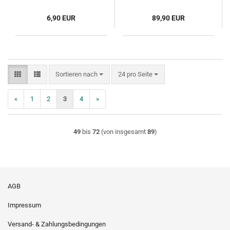
6,90 EUR
89,90 EUR
Sortieren nach
pro Seite
Sortieren nach
24 pro Seite
«
1
2
3
4
»
49
bis
72
(von insgesamt
89
)
AGB
Impressum
Versand- & Zahlungsbedingungen