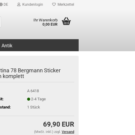
DE
Kundenlogin
Merkzettel
Suche...
Ihr Warenkorb
0,00 EUR
Antik
tina 78 Bergmann Sticker
 komplett
A 6418
it:
2-4 Tage
stand:
1
Stück
69,90 EUR
(MwSt. inkl.) zzgl.
Versand