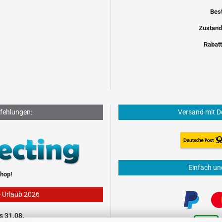
Bes
Zustand
Rabatt
fehlungen:
Versand mit D
Einfach un
hop!
- Urlaub 2026
s 31.08.