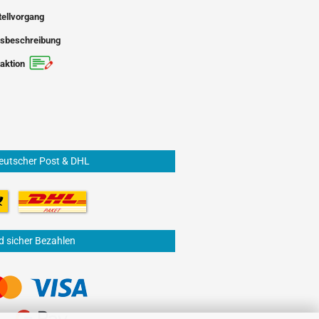
tellvorgang
sbeschreibung
aktion
eutscher Post & DHL
d sicher Bezahlen