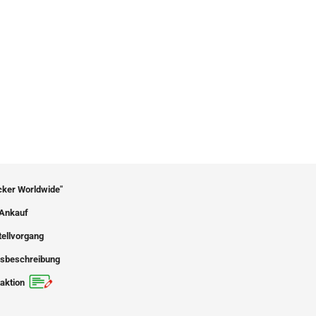
icker Worldwide"
Ankauf
tellvorgang
sbeschreibung
aktion