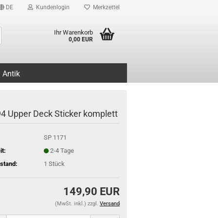
DE
Kundenlogin
Merkzettel
Suche...
Ihr Warenkorb
0,00 EUR
Antik
4 Upper Deck Sticker komplett
SP 1171
it:
2-4 Tage
stand:
1
Stück
149,90 EUR
(MwSt. inkl.) zzgl.
Versand