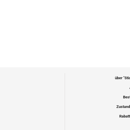
über "St
Bes
Zustand
Rabatt