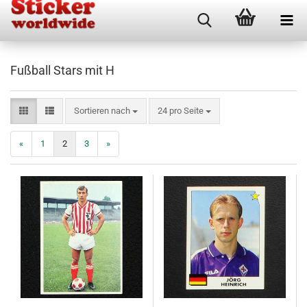
Fußball Stars mit H
Sortieren nach
pro Seite
Sortieren nach
24 pro Seite
«
1
2
3
»