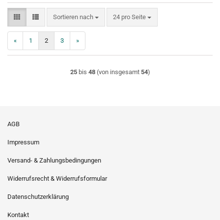
Sortieren nach
pro Seite
Sortieren nach
24 pro Seite
«
1
2
3
»
25
bis
48
(von insgesamt
54
)
AGB
Impressum
Versand- & Zahlungsbedingungen
Widerrufsrecht & Widerrufsformular
Datenschutzerklärung
Kontakt