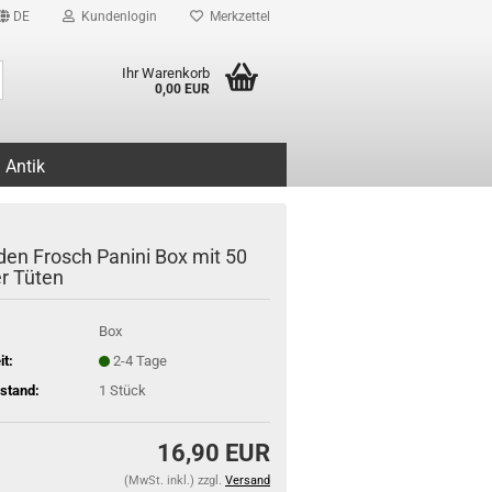
DE
Kundenlogin
Merkzettel
Suche...
Ihr Warenkorb
0,00 EUR
Antik
den Frosch Panini Box mit 50
er Tüten
Box
it:
2-4 Tage
stand:
1
Stück
16,90 EUR
(MwSt. inkl.) zzgl.
Versand