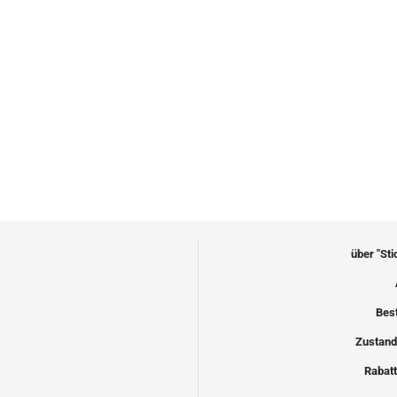
über "St
Bes
Zustand
Rabatt