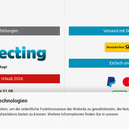
fehlungen:
Versand mit D
Einfach un
hop!
- Urlaub 2026
s 31.08.
schlossen!
echnologien
tern, um die ordentliche Funktionsweise der Website zu gewährleisten, die Nu
serlebnis bieten zu können. Weitere Informationen finden Sie in unserer
Internetshop
by Gambio.de © 2026