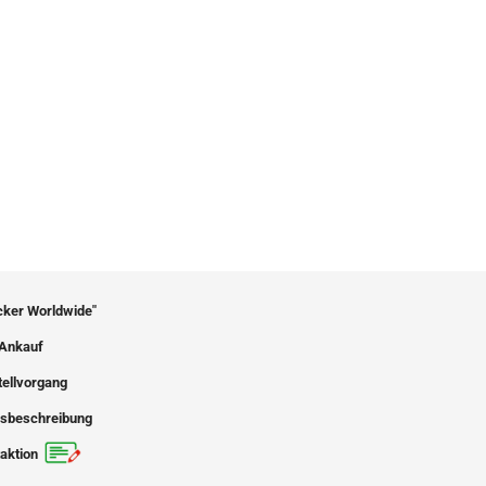
icker Worldwide"
Ankauf
tellvorgang
sbeschreibung
aktion