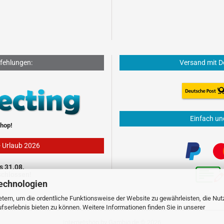
fehlungen:
Versand mit D
Einfach un
hop!
- Urlaub 2026
s 31.08.
schlossen!
echnologien
tern, um die ordentliche Funktionsweise der Website zu gewährleisten, die Nu
serlebnis bieten zu können. Weitere Informationen finden Sie in unserer
Internetshop
by Gambio.de © 2026