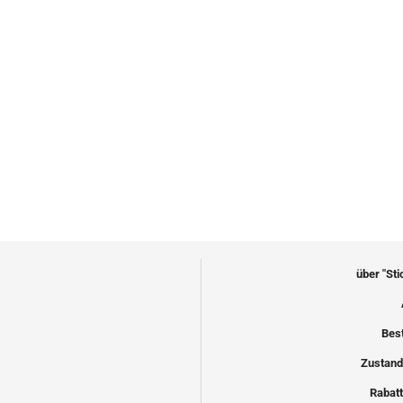
über "St
Bes
Zustand
Rabatt