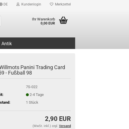
DE
Kundenlogin
Merkzettel
Suche...
Ihr Warenkorb
0,00 EUR
Antik
Willmots Panini Trading Card
59 - Fußball 98
7S-022
it:
2-4 Tage
stand:
1
Stück
2,90 EUR
(MwSt. inkl.) zzgl.
Versand