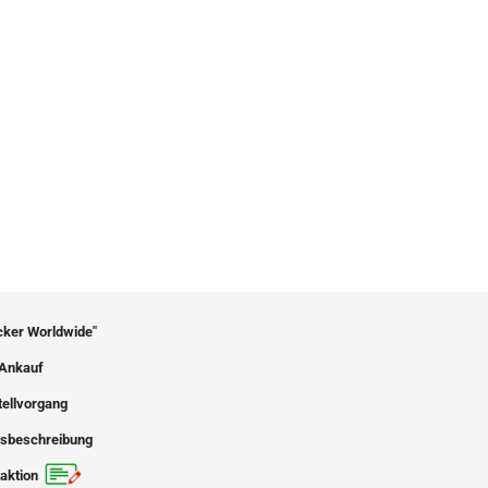
icker Worldwide"
Ankauf
tellvorgang
sbeschreibung
aktion