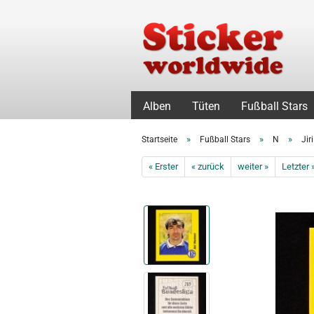
Alben
Tüten
Fußball Stars
»
»
»
Startseite
Fußball Stars
N
Jir
« Erster
« zurück
weiter »
Letzter 