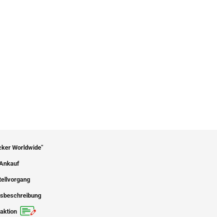
icker Worldwide"
Ankauf
tellvorgang
sbeschreibung
aktion