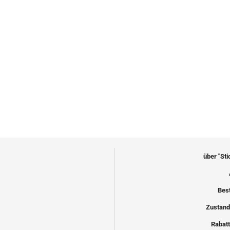
über "St
Bes
Zustand
Rabatt