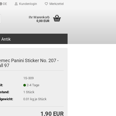
DE
Kundenlogin
Merkzettel
Suche...
Ihr Warenkorb
0,00 EUR
Antik
emec Panini Sticker No. 207 -
ll 97
1S-309
it:
2-4 Tage
stand:
1
Stück
gewicht:
0.01
kg je Stück
1,90 EUR