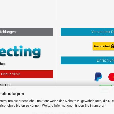
fehlungen:
Versand mit D
Einfach un
hop!
- Urlaub 2026
s 31.08.
schlossen!
echnologien
tern, um die ordentliche Funktionsweise der Website zu gewährleisten, die Nu
serlebnis bieten zu können. Weitere Informationen finden Sie in unserer
Internetshop
by Gambio.de © 2026