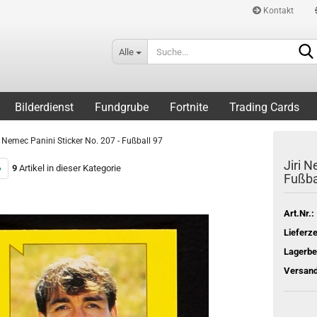
Kontakt
Alle
Bilderdienst
Fundgrube
Fortnite
Trading Cards
i Nemec Panini Sticker No. 207 - Fußball 97
Jiri N
»
9
Artikel in dieser Kategorie
Fußba
Art.Nr.:
Lieferze
Lagerbe
Versand