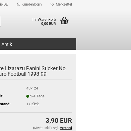
DE
Kundenlogin
Merkzettel
Suche...
Ihr Warenkorb
0,00 EUR
Antik
e Lizarazu Panini Sticker No.
Euro Football 1998-99
4S-124
it:
2-4 Tage
stand:
1
Stück
3,90 EUR
(MwSt. inkl.) zzgl.
Versand