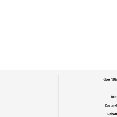
über "St
Bes
Zustand
Rabatt