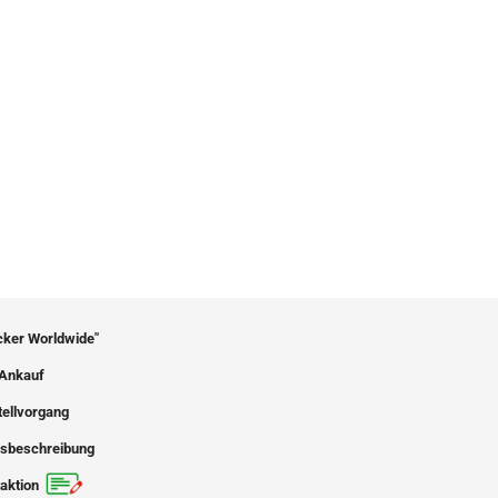
icker Worldwide"
Ankauf
tellvorgang
sbeschreibung
aktion