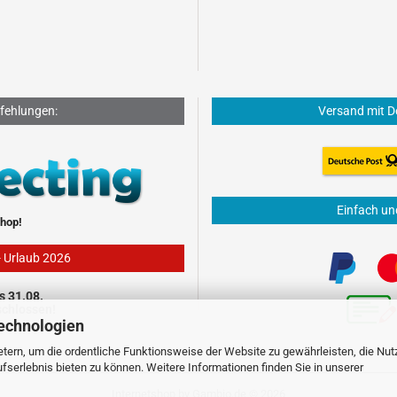
fehlungen:
Versand mit D
Einfach un
hop!
- Urlaub 2026
s 31.08.
schlossen!
echnologien
tern, um die ordentliche Funktionsweise der Website zu gewährleisten, die Nu
serlebnis bieten zu können. Weitere Informationen finden Sie in unserer
Internetshop
by Gambio.de © 2026