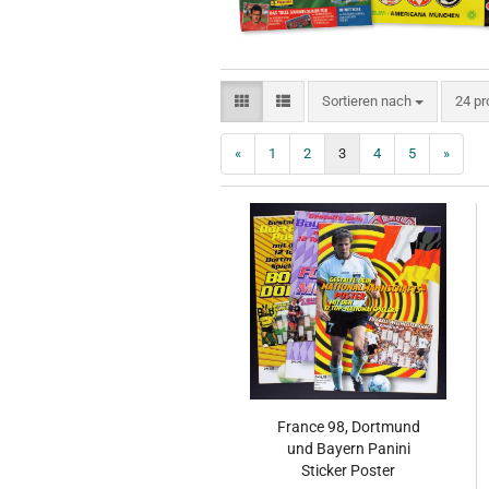
Sortieren nach
pro S
Sortieren nach
24 pr
«
1
2
3
4
5
»
France 98, Dortmund
und Bayern Panini
Sticker Poster