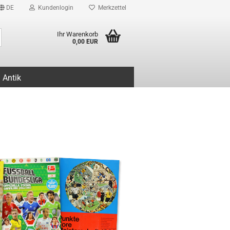
DE
Kundenlogin
Merkzettel
Suche...
Ihr Warenkorb
0,00 EUR
Antik