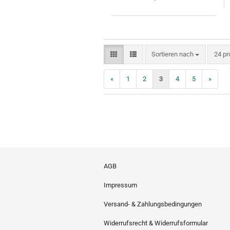
Sortieren nach
pro S
Sortieren nach
24 pr
«
1
2
3
4
5
»
AGB
Impressum
Versand- & Zahlungsbedingungen
Widerrufsrecht & Widerrufsformular