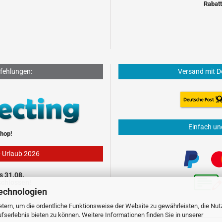
Rabatt
fehlungen:
Versand mit D
Einfach un
hop!
- Urlaub 2026
s 31.08.
schlossen!
echnologien
tern, um die ordentliche Funktionsweise der Website zu gewährleisten, die Nu
serlebnis bieten zu können. Weitere Informationen finden Sie in unserer