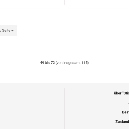
eite
o Seite
49
bis
72
(von insgesamt
115
)
über "St
Bes
Zustand