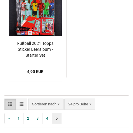
Fußball 2021 Topps
Sticker Leeralbum -
Starter Set
4,90 EUR
Sortieren nach
pro Seite
Sortieren nach
24 pro Seite
«
1
2
3
4
5