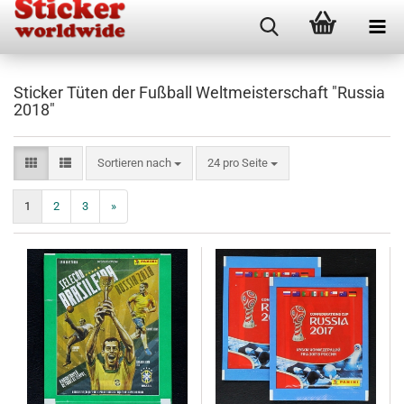
Sticker Tüten der Fußball Weltmeisterschaft "Russia
2018"
Sortieren nach
pro Seite
Sortieren nach
24 pro Seite
1
2
3
»