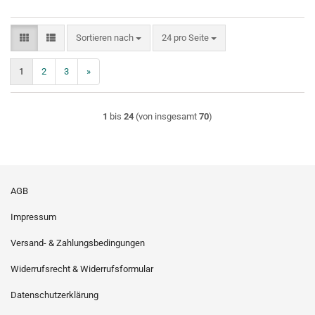
Sortieren nach
pro Seite
Sortieren nach
24 pro Seite
1
2
3
»
1
bis
24
(von insgesamt
70
)
AGB
Impressum
Versand- & Zahlungsbedingungen
Widerrufsrecht & Widerrufsformular
Datenschutzerklärung