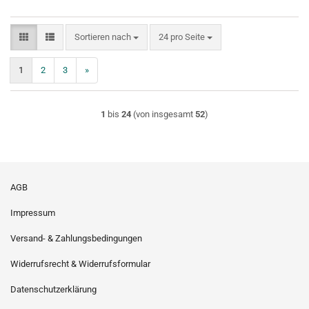
Sortieren nach
pro Seite
Sortieren nach
24 pro Seite
1
2
3
»
1
bis
24
(von insgesamt
52
)
AGB
Impressum
Versand- & Zahlungsbedingungen
Widerrufsrecht & Widerrufsformular
Datenschutzerklärung