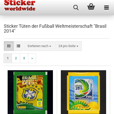
Sticker Tüten der Fußball Weltmeisterschaft "Brasil
2014"
Sortieren nach
pro Seite
Sortieren nach
24 pro Seite
1
2
3
»