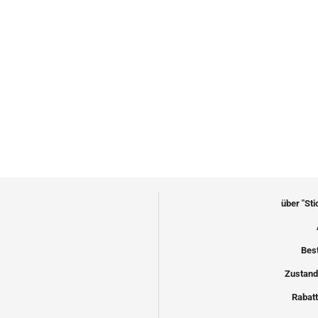
über "St
Bes
Zustand
Rabatt