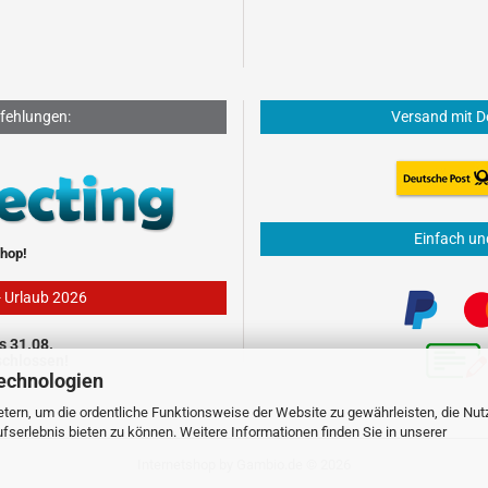
fehlungen:
Versand mit D
Einfach un
hop!
- Urlaub 2026
s 31.08.
schlossen!
echnologien
tern, um die ordentliche Funktionsweise der Website zu gewährleisten, die Nu
serlebnis bieten zu können. Weitere Informationen finden Sie in unserer
Internetshop
by Gambio.de © 2026