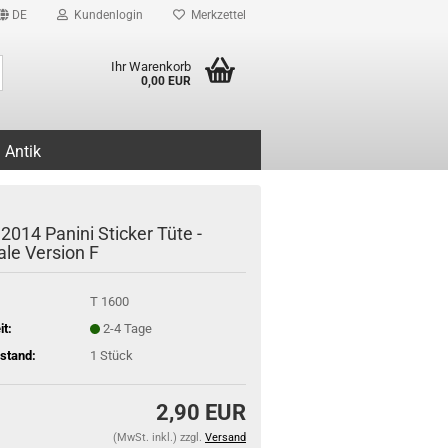
DE
Kundenlogin
Merkzettel
Suche...
Ihr Warenkorb
0,00 EUR
Antik
 2014 Panini Sticker Tüte -
ale Version F
T 1600
it:
2-4 Tage
stand:
1
Stück
2,90 EUR
(MwSt. inkl.) zzgl.
Versand