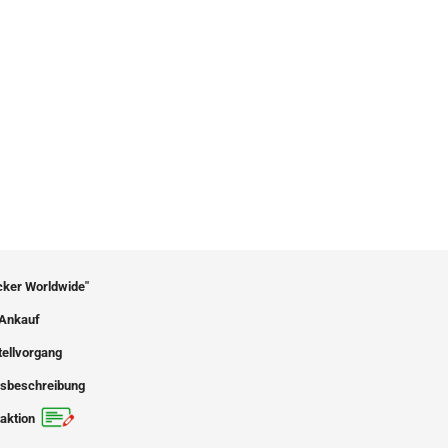
icker Worldwide"
Ankauf
tellvorgang
sbeschreibung
aktion