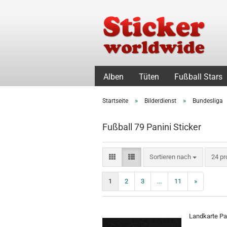
Alben
Tüten
Fußball Stars
»
»
Startseite
Bilderdienst
Bundesliga
Fußball 79 Panini Sticker
Sortieren nach
pro S
Sortieren nach
24 pr
1
2
3
...
11
»
Landkarte Pan