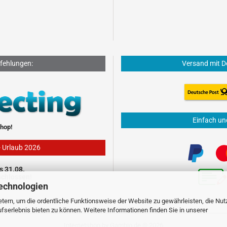
fehlungen:
Versand mit D
Einfach un
hop!
- Urlaub 2026
s 31.08.
schlossen!
echnologien
tern, um die ordentliche Funktionsweise der Website zu gewährleisten, die Nu
serlebnis bieten zu können. Weitere Informationen finden Sie in unserer
Internetshop
by Gambio.de © 2026