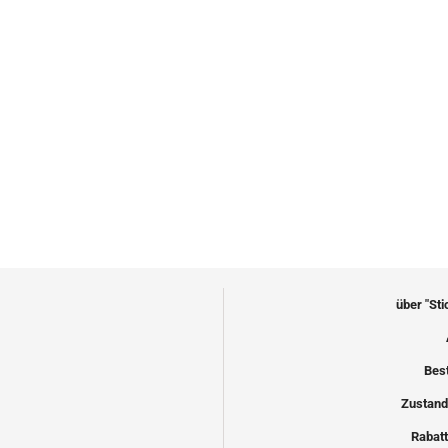
über "St
Bes
Zustand
Rabatt