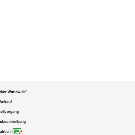
icker Worldwide"
Ankauf
tellvorgang
sbeschreibung
aktion