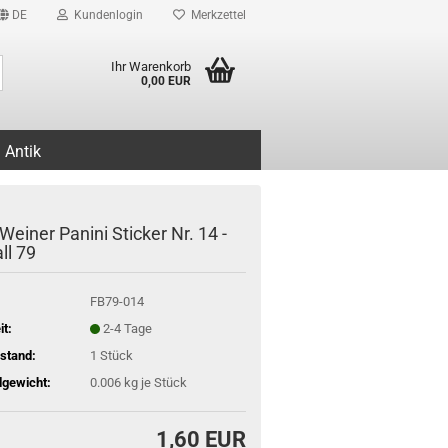
DE
Kundenlogin
Merkzettel
Suche...
Ihr Warenkorb
0,00 EUR
Antik
einer Panini Sticker Nr. 14 -
ll 79
FB79-014
it:
2-4 Tage
stand:
1
Stück
gewicht:
0.006
kg je Stück
1,60 EUR