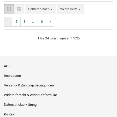
Sortieren nach
pro Seite
Sortieren nach
24 pro Seite
1
2
3
...
8
»
1
bis
24
(von insgesamt
172
)
AGB
Impressum
Versand- & Zahlungsbedingungen
Widerrufsrecht & Widerrufsformular
Datenschutzerklärung
Kontakt