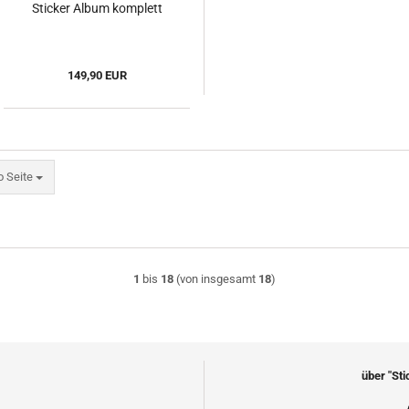
Sticker Album komplett
149,90 EUR
eite
o Seite
1
bis
18
(von insgesamt
18
)
über "St