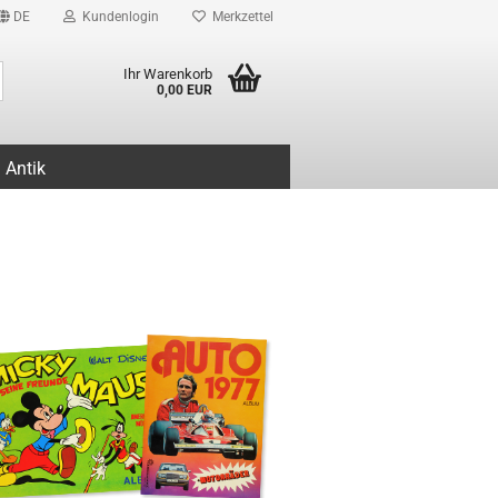
DE
Kundenlogin
Merkzettel
Suche...
Ihr Warenkorb
0,00 EUR
Antik