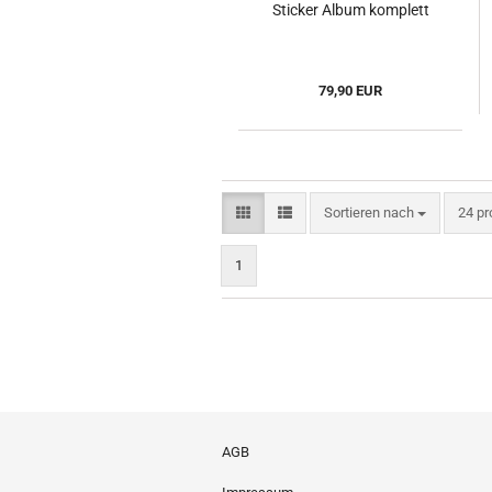
Sticker Album komplett
79,90 EUR
Sortieren nach
pro S
Sortieren nach
24 pr
1
AGB