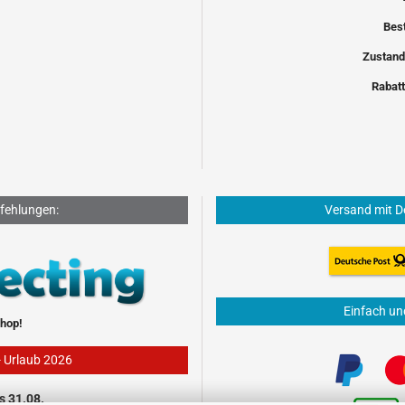
Bes
Zustand
Rabatt
fehlungen:
Versand mit D
Einfach un
hop!
- Urlaub 2026
s 31.08.