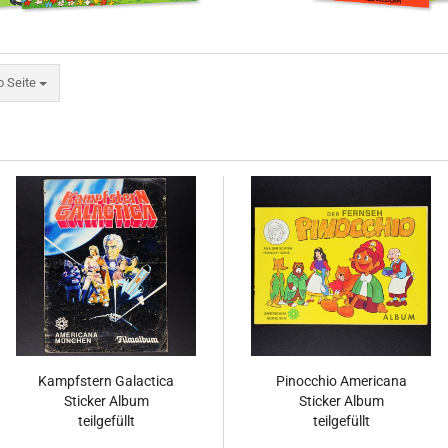
eite
o Seite
Kampfstern Galactica
Pinocchio Americana
Sticker Album
Sticker Album
teilgefüllt
teilgefüllt