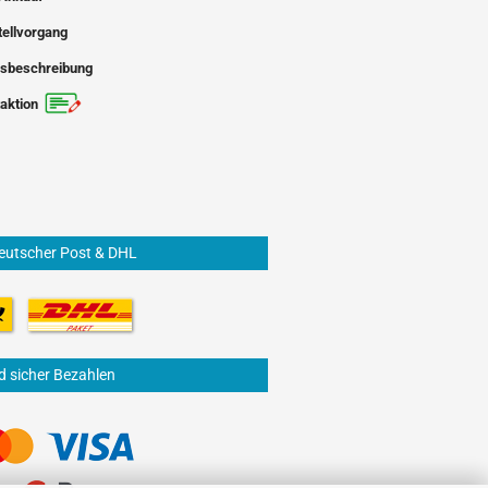
tellvorgang
sbeschreibung
aktion
eutscher Post & DHL
d sicher Bezahlen