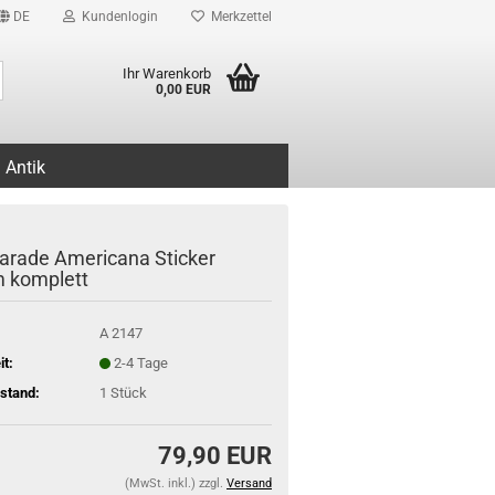
DE
Kundenlogin
Merkzettel
Suche...
Ihr Warenkorb
0,00 EUR
Antik
Parade Americana Sticker
 komplett
A 2147
it:
2-4 Tage
stand:
1
Stück
79,90 EUR
(MwSt. inkl.) zzgl.
Versand