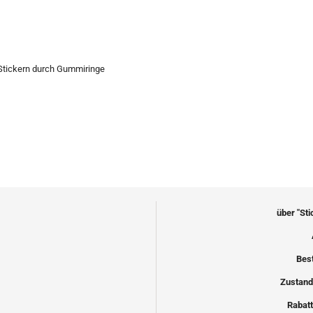
Stickern durch Gummiringe
über "St
Bes
Zustand
Rabatt