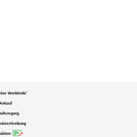
icker Worldwide"
Ankauf
tellvorgang
sbeschreibung
aktion