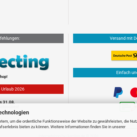
fehlungen:
Versand mit D
Einfach un
hop!
- Urlaub 2026
s 31.08.
schlossen!
echnologien
tern, um die ordentliche Funktionsweise der Website zu gewährleisten, die Nu
serlebnis bieten zu können. Weitere Informationen finden Sie in unserer
Internetshop
by Gambio.de © 2026