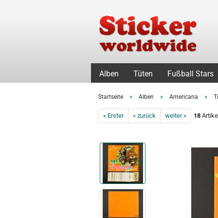
Alben
Tüten
Fußball Stars
»
»
»
Startseite
Alben
Americana
T
« Erster
« zurück
weiter »
18
Artike