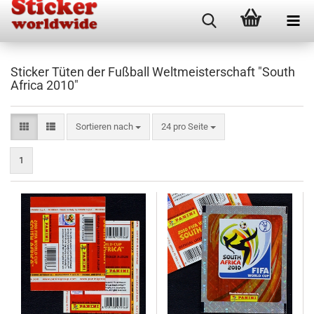
Sticker Tüten der Fußball Weltmeisterschaft "South
Africa 2010"
Sortieren nach
pro Seite
Sortieren nach
24 pro Seite
1