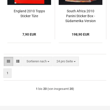
England 2010 Topps
South Africa 2010
Sticker Tüte
Panini Sticker Box -
Südamerika Version
7,90 EUR
198,90 EUR
Sortieren nach
pro Seite
Sortieren nach
24 pro Seite
1
1
bis
20
(von insgesamt
20
)