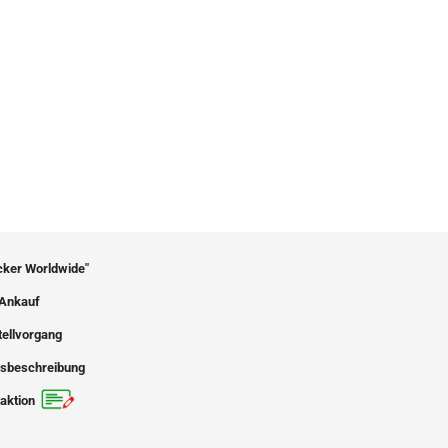
icker Worldwide"
Ankauf
tellvorgang
sbeschreibung
aktion