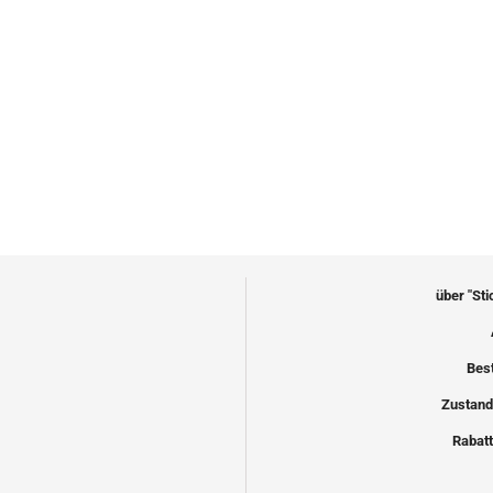
über "St
Bes
Zustand
Rabatt