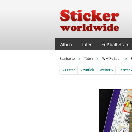
Alben
Tüten
Fußball Stars
»
»
»
Startseite
Tüten
WM Fußball
« Erster
« zurück
weiter »
Letzter 