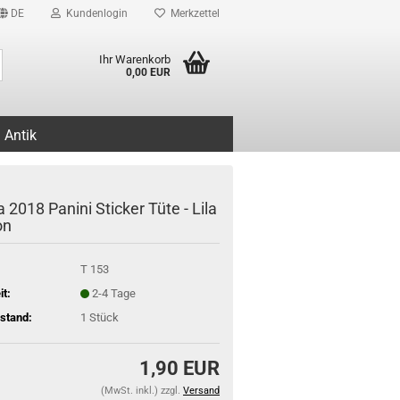
DE
Kundenlogin
Merkzettel
Suche...
Ihr Warenkorb
0,00 EUR
Antik
 2018 Panini Sticker Tüte - Lila
on
T 153
it:
2-4 Tage
stand:
1
Stück
1,90 EUR
(MwSt. inkl.) zzgl.
Versand