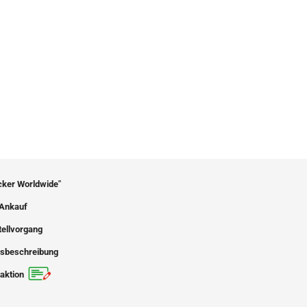
icker Worldwide"
Ankauf
tellvorgang
sbeschreibung
aktion