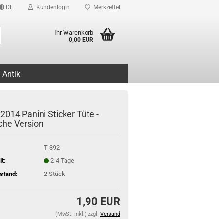
DE
Kundenlogin
Merkzettel
Suche...
Ihr Warenkorb
0,00 EUR
Antik
 2014 Panini Sticker Tüte -
che Version
T 392
it:
2-4 Tage
stand:
2
Stück
1,90 EUR
(MwSt. inkl.) zzgl.
Versand