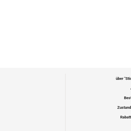
über "St
Bes
Zustand
Rabatt