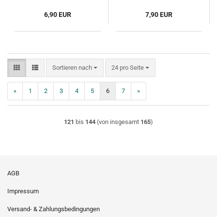
6,90 EUR
7,90 EUR
Sortieren nach
pro Seite
Sortieren nach
24 pro Seite
«
1
2
3
4
5
6
7
»
121
bis
144
(von insgesamt
165
)
AGB
Impressum
Versand- & Zahlungsbedingungen