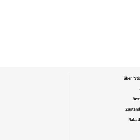
über "St
Bes
Zustand
Rabatt