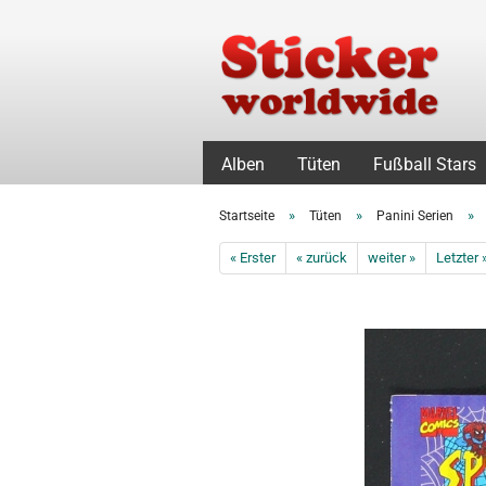
Alben
Tüten
Fußball Stars
»
»
»
Startseite
Tüten
Panini Serien
« Erster
« zurück
weiter »
Letzter 