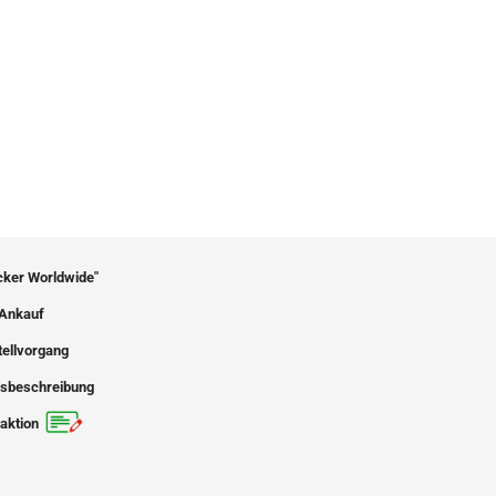
icker Worldwide"
Ankauf
tellvorgang
sbeschreibung
aktion