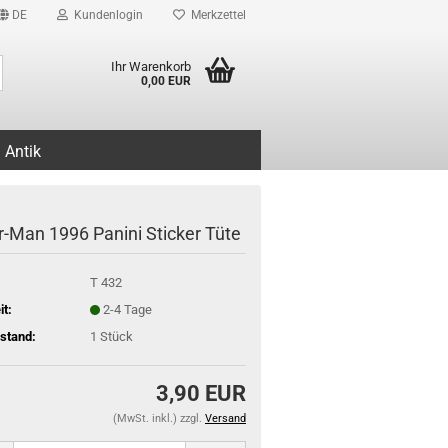
DE
Kundenlogin
Merkzettel
Suche...
Ihr Warenkorb
0,00 EUR
Antik
r-Man 1996 Panini Sticker Tüte
T 432
it:
2-4 Tage
stand:
1
Stück
3,90 EUR
(MwSt. inkl.) zzgl.
Versand