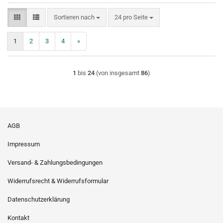
Sortieren nach
pro Seite
Sortieren nach
24 pro Seite
1
2
3
4
»
1
bis
24
(von insgesamt
86
)
AGB
Impressum
Versand- & Zahlungsbedingungen
Widerrufsrecht & Widerrufsformular
Datenschutzerklärung
Kontakt