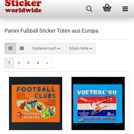
Panini Fußball Sticker Tüten aus Europa
Sortieren nach
pro Seite
Sortieren nach
24 pro Seite
1
2
3
4
»