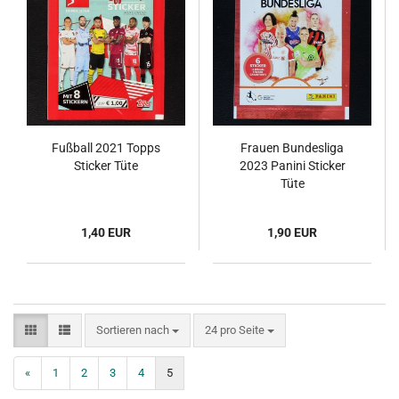
Fußball 2021 Topps
Frauen Bundesliga
Sticker Tüte
2023 Panini Sticker
Tüte
1,40 EUR
1,90 EUR
Sortieren nach
pro Seite
Sortieren nach
24 pro Seite
«
1
2
3
4
5