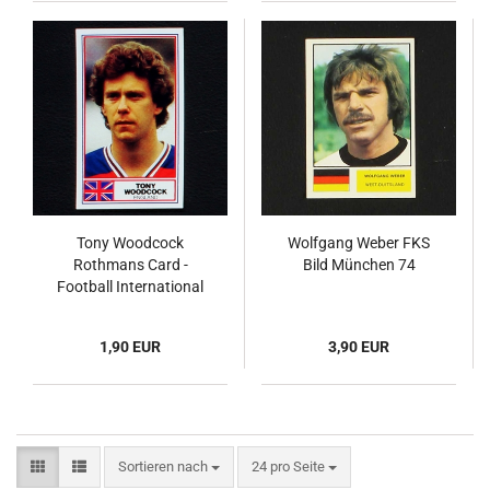
Tony Woodcock
Wolfgang Weber FKS
Rothmans Card -
Bild München 74
Football International
Stars 1984
1,90 EUR
3,90 EUR
Sortieren nach
pro Seite
Sortieren nach
24 pro Seite