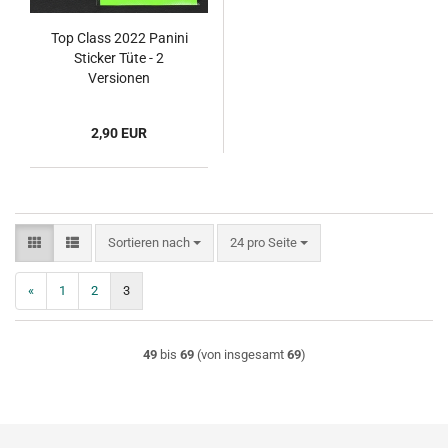
Top Class 2022 Panini
Sticker Tüte - 2
Versionen
2,90 EUR
Sortieren nach
pro Seite
Sortieren nach
24 pro Seite
«
1
2
3
49
bis
69
(von insgesamt
69
)