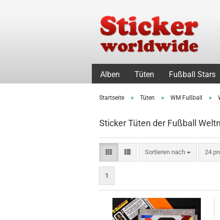
Alben
Tüten
Fußball Stars
»
»
»
Startseite
Tüten
WM Fußball
Sticker Tüten der Fußball Welt
Sortieren nach
pro S
Sortieren nach
24 pr
1