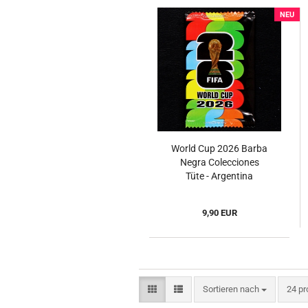
NEU
World Cup 2026 Barba
Negra Colecciones
Tüte - Argentina
Version
9,90 EUR
Sortieren nach
pro S
Sortieren nach
24 pr