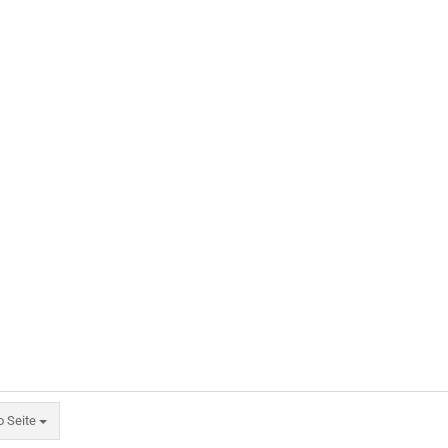
eite
o Seite