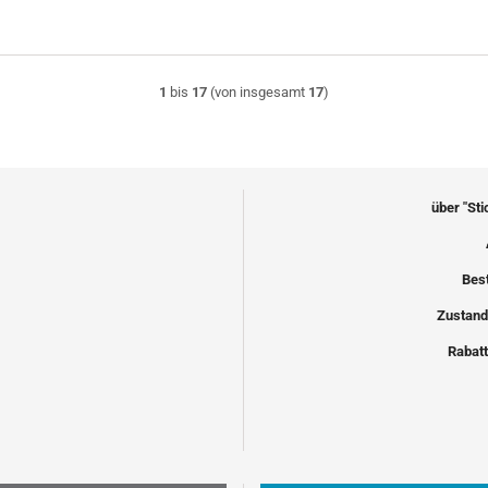
1
bis
17
(von insgesamt
17
)
über "St
Bes
Zustand
Rabatt