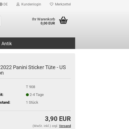
DE
Kundenlogin
Merkzettel
Suche...
Ihr Warenkorb
0,00 EUR
Antik
2022 Panini Sticker Tüte - US
on
T 908
it:
2-4 Tage
stand:
1
Stück
3,90 EUR
(MwSt. inkl.) zzgl.
Versand