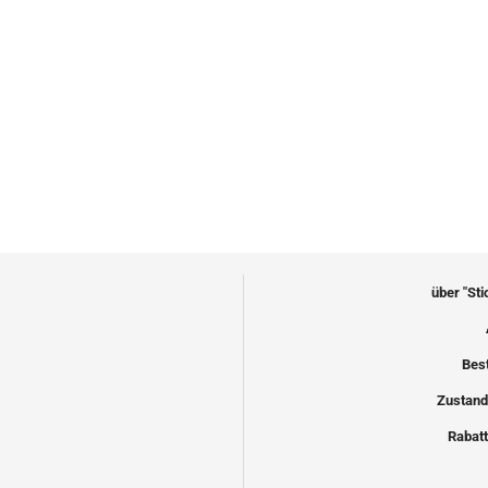
über "St
Bes
Zustand
Rabatt