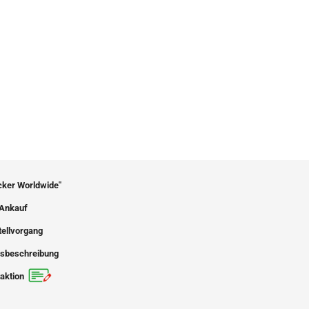
icker Worldwide"
Ankauf
tellvorgang
sbeschreibung
aktion