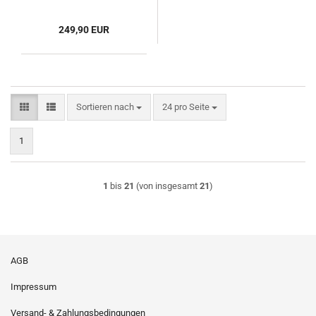
249,90 EUR
Sortieren nach
pro Seite
Sortieren nach
24 pro Seite
1
1
bis
21
(von insgesamt
21
)
AGB
Impressum
Versand- & Zahlungsbedingungen