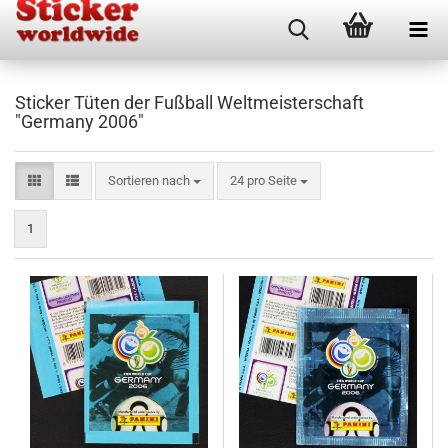
Sticker Tüten der Fußball Weltmeisterschaft
"Germany 2006"
Sortieren nach
pro Seite
Sortieren nach
24 pro Seite
1