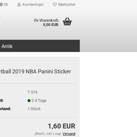
DE
Kundenlogin
Merkzettel
Suche...
Ihr Warenkorb
0,00 EUR
Antik
tball 2019 NBA Panini Sticker
T 574
it:
2-4 Tage
stand:
1
Stück
1,60 EUR
(MwSt. inkl.) zzgl.
Versand