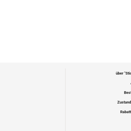
über "St
Bes
Zustand
Rabatt