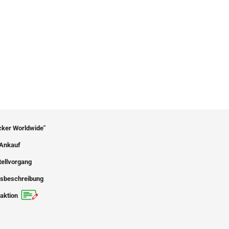
icker Worldwide"
Ankauf
tellvorgang
sbeschreibung
aktion