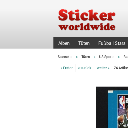
Alben
Tüten
Fußball Stars
»
»
»
Startseite
Tüten
US Sports
Ba
« Erster
« zurück
weiter »
74
Artike