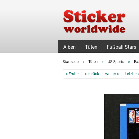
Alben
Tüten
Fußball Stars
»
»
»
Startseite
Tüten
US Sports
Ba
« Erster
« zurück
weiter »
Letzter 