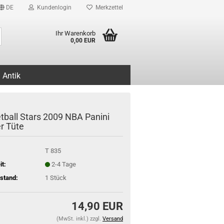
DE
Kundenlogin
Merkzettel
Suche...
Ihr Warenkorb
0,00 EUR
Antik
tball Stars 2009 NBA Panini
er Tüte
T 835
it:
2-4 Tage
stand:
1
Stück
14,90 EUR
(MwSt. inkl.) zzgl.
Versand