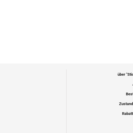
über "St
Bes
Zustand
Rabatt