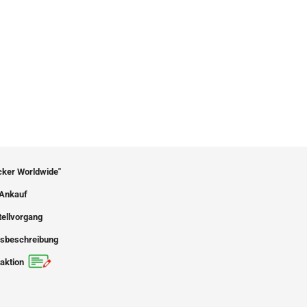
icker Worldwide"
Ankauf
tellvorgang
sbeschreibung
aktion