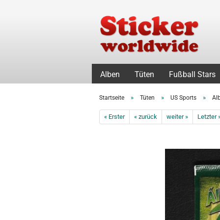
Alben
Tüten
Fußball Stars
»
»
»
Startseite
Tüten
US Sports
Al
« Erster
« zurück
weiter »
Letzter 