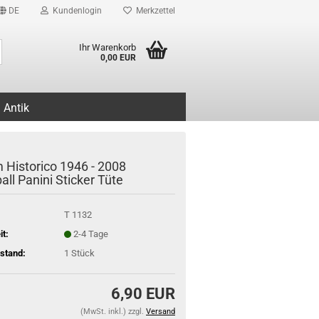
DE
Kundenlogin
Merkzettel
Suche...
Ihr Warenkorb
0,00 EUR
Antik
 Historico 1946 - 2008
ll Panini Sticker Tüte
T 1132
it:
2-4 Tage
stand:
1
Stück
6,90 EUR
(MwSt. inkl.) zzgl.
Versand