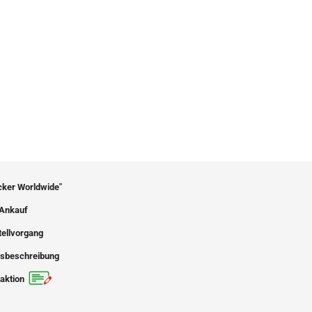
icker Worldwide"
Ankauf
tellvorgang
sbeschreibung
aktion