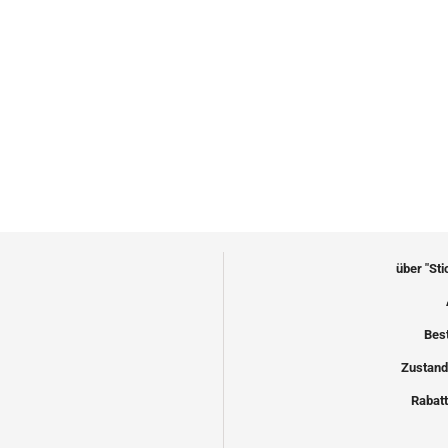
über "St
Bes
Zustand
Rabatt