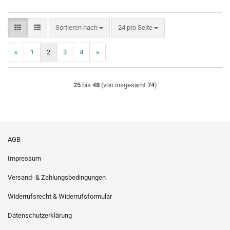
Sortieren nach
pro Seite
Sortieren nach
24 pro Seite
«
1
2
3
4
»
25
bis
48
(von insgesamt
74
)
AGB
Impressum
Versand- & Zahlungsbedingungen
Widerrufsrecht & Widerrufsformular
Datenschutzerklärung