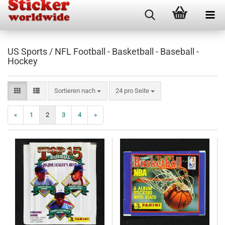
US Sports / NFL Football - Basketball - Baseball -
Hockey
Sortieren nach
pro Seite
Sortieren nach
24 pro Seite
«
1
2
3
4
»