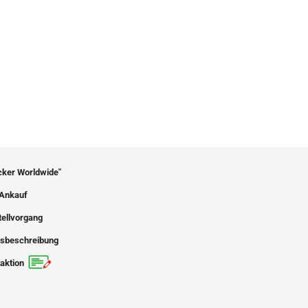
icker Worldwide"
Ankauf
tellvorgang
sbeschreibung
aktion