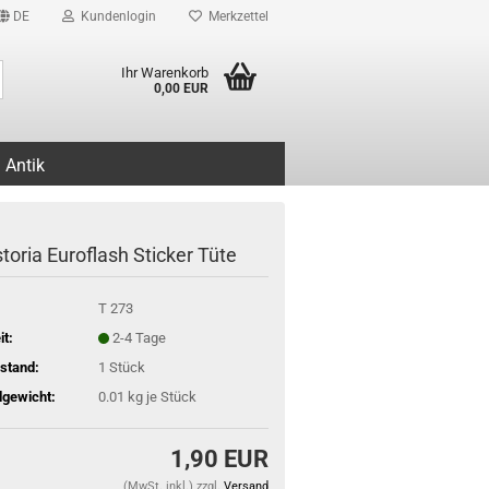
DE
Kundenlogin
Merkzettel
Suche...
Ihr Warenkorb
0,00 EUR
Antik
toria Euroflash Sticker Tüte
T 273
it:
2-4 Tage
stand:
1
Stück
gewicht:
0.01
kg je Stück
1,90 EUR
(MwSt. inkl.) zzgl.
Versand