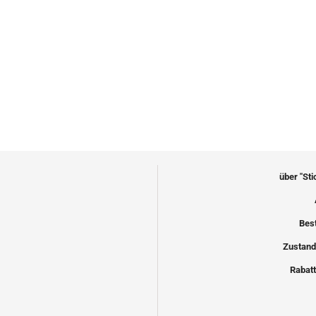
über "St
Bes
Zustand
Rabatt