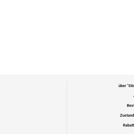
über "St
Bes
Zustand
Rabatt