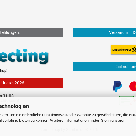
fehlungen:
Versand mit D
Einfach un
hop!
- Urlaub 2026
s 31.08.
schlossen!
echnologien
tern, um die ordentliche Funktionsweise der Website zu gewährleisten, die Nu
serlebnis bieten zu können. Weitere Informationen finden Sie in unserer
Internetshop
by Gambio.de © 2026