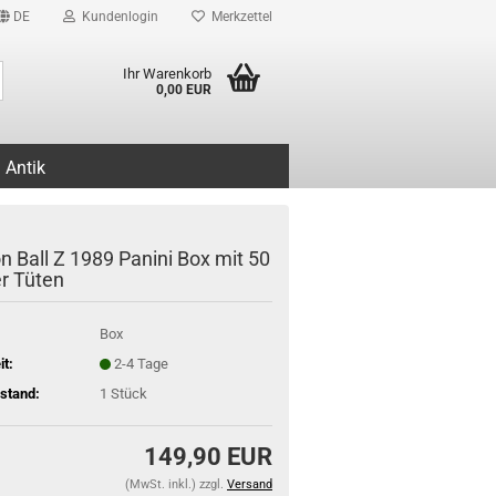
DE
Kundenlogin
Merkzettel
Suche...
Ihr Warenkorb
0,00 EUR
Antik
n Ball Z 1989 Panini Box mit 50
er Tüten
Box
it:
2-4 Tage
stand:
1
Stück
149,90 EUR
(MwSt. inkl.) zzgl.
Versand