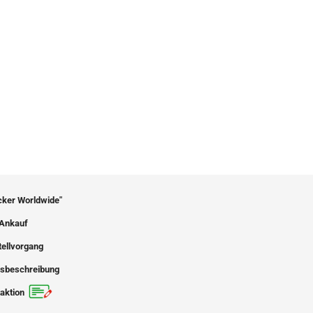
icker Worldwide"
Ankauf
tellvorgang
sbeschreibung
aktion