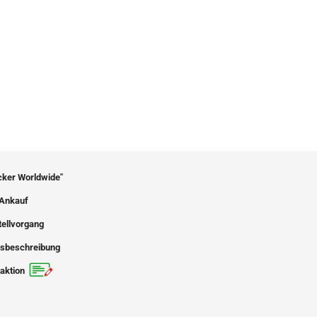
icker Worldwide"
Ankauf
tellvorgang
sbeschreibung
aktion