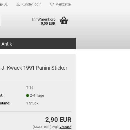
DE
Kundenlogin
Merkzettel
Suche...
Ihr Warenkorb
0,00 EUR
Antik
d J. Kwack 1991 Panini Sticker
T 16
it:
2-4 Tage
stand:
1
Stück
2,90 EUR
(MwSt. inkl.) zzgl.
Versand