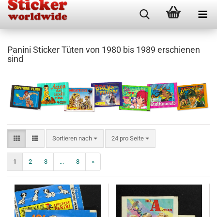
Panini Sticker Tüten von 1980 bis 1989 erschienen
sind
Sortieren nach
pro Seite
Sortieren nach
24 pro Seite
1
2
3
...
8
»