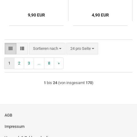
9,90 EUR
4,90 EUR
Sortieren nach
pro Seite
Sortieren nach
24 pro Seite
1
2
3
...
8
»
1
bis
24
(von insgesamt
170
)
AGB
Impressum