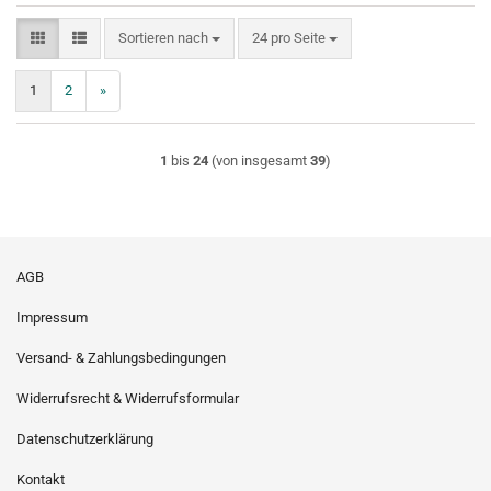
Sortieren nach
pro Seite
Sortieren nach
24 pro Seite
1
2
»
1
bis
24
(von insgesamt
39
)
AGB
Impressum
Versand- & Zahlungsbedingungen
Widerrufsrecht & Widerrufsformular
Datenschutzerklärung
Kontakt