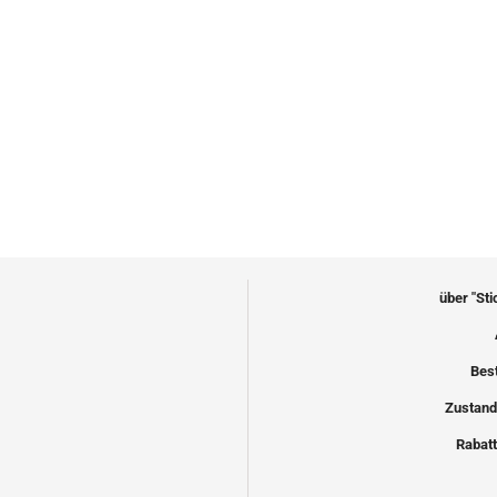
über "St
Bes
Zustand
Rabatt