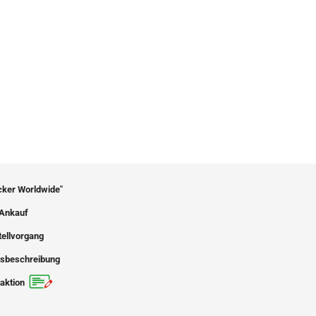
icker Worldwide"
Ankauf
tellvorgang
sbeschreibung
aktion