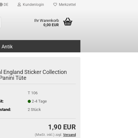
DE
Kundenlogin
Merkzettel
Suche...
Ihr Warenkorb
0,00 EUR
Antik
al England Sticker Collection
Panini Tüte
T 106
it:
2-4 Tage
stand:
2
Stück
1,90 EUR
(MwSt. inkl.) zzgl.
Versand